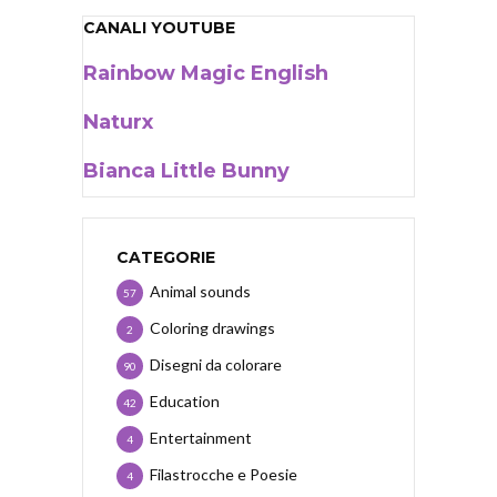
CANALI YOUTUBE
Rainbow Magic English
Naturx
Bianca Little Bunny
CATEGORIE
Animal sounds
57
Coloring drawings
2
Disegni da colorare
90
Education
42
Entertainment
4
Filastrocche e Poesie
4