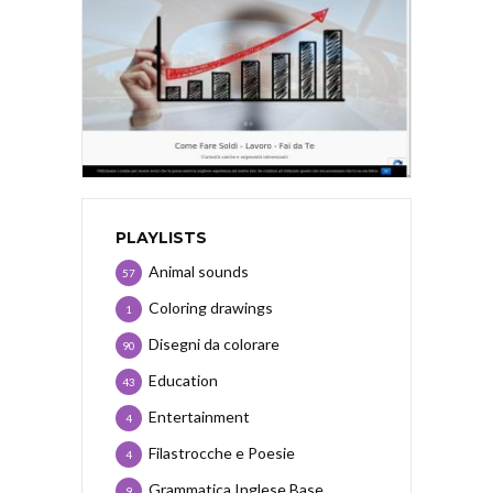
PLAYLISTS
Animal sounds
57
Coloring drawings
1
Disegni da colorare
90
Education
43
Entertainment
4
Filastrocche e Poesie
4
Grammatica Inglese Base
9