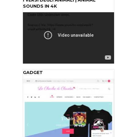
SOUNDS IN 4K
Video
Code 150: Unknown error.
Player
Scarica il file: https://www.youtube.com/watch?
v=sdFwVttaXqY&_=4
GADGET