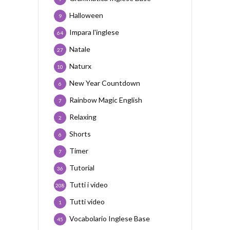
Halloween
9
Impara l'inglese
64
Natale
27
Naturx
10
New Year Countdown
6
Rainbow Magic English
7
Relaxing
2
Shorts
6
Timer
7
Tutorial
36
Tutti i video
208
Tutti video
1
Vocabolario Inglese Base
45