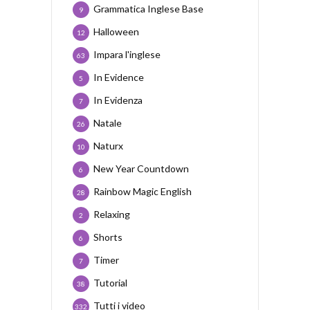
Grammatica Inglese Base
9
Halloween
12
Impara l'inglese
63
In Evidence
5
In Evidenza
7
Natale
26
Naturx
10
New Year Countdown
6
Rainbow Magic English
28
Relaxing
2
Shorts
6
Timer
7
Tutorial
38
Tutti i video
332