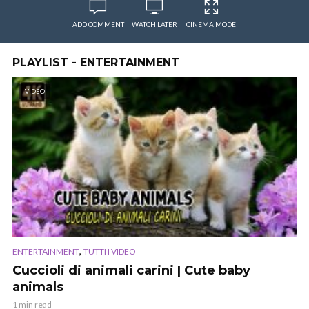
ADD COMMENT
WATCH LATER
CINEMA MODE
PLAYLIST - ENTERTAINMENT
VIDEO
,
ENTERTAINMENT
TUTTI I VIDEO
Cuccioli di animali carini | Cute baby
animals
1 min read