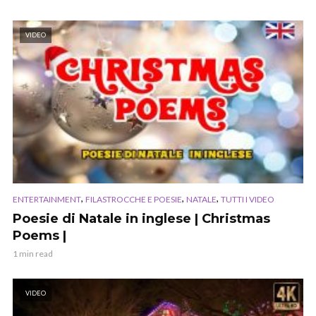
VIDEO
,
,
,
ENTERTAINMENT
FILASTROCCHE E POESIE
NATALE
TUTTI I VIDEO
Poesie di Natale in inglese | Christmas
Poems |
1 min read
VIDEO