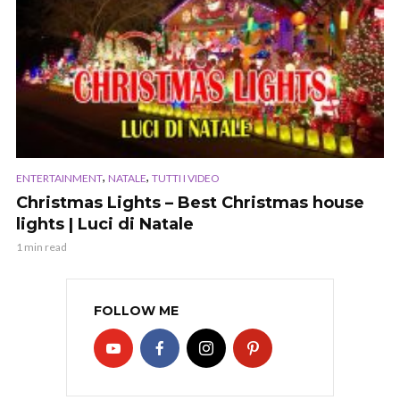
,
,
ENTERTAINMENT
NATALE
TUTTI I VIDEO
Christmas Lights – Best Christmas house
lights | Luci di Natale
1 min read
FOLLOW ME