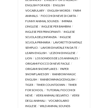
ENGLISH FOR KIDS
ENGLISH
VOCABULARY
ENGLISH WORDS
FARM
ANIMALS
FIOCCHI DI NEVE DI CARTA
FUNNY ANIMAL SOUNDS
IMPARA
L'INGLESE
INGLESE PER BAMBINI
INGLESE PER PRINCIPIANTI
INGLESE
SCUOLA DELL'INFANZIA
INGLESE
SCUOLA PRIMARIA
LAVORETTI DI NATALE
SEMPLICI
LAVORI DI NATALE FAI DA TE
LEARN ENGLISH
LEZIONI DI INGLESE
LION
LOS SONIDOS DE LOS ANIMALES
ORIGAMI FIOCCO DI NEVE FACILE
ORIGAMI SNOWFLAKES
PAPER
SNOWFLAKES DIY
RAINBOW MAGIC
ENGLISH
RAINBOWMAGICENGLISH
TIGER
TIMER COUNTDOWN
TIMER
FOR SCHOOL
TUTORIAL FIOCCHI DI
NEVE
VERSI ANIMALI SELVATICI
VERSI
DEGLI ANIMALI
VOCABOLARIO
INGLESE
WILD ANIMAL SOUNDS