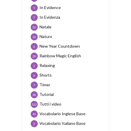
In Evidence
5
In Evidenza
7
Natale
26
Naturx
10
New Year Countdown
6
Rainbow Magic English
28
Relaxing
2
Shorts
6
Timer
7
Tutorial
38
Tutti i video
332
Vocabolario Inglese Base
45
Vocabolario Italiano Base
3