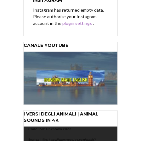
INSTAGRAM
Instagram has returned empty data.
Please authorize your Instagram
account in the
plugin settings
.
CANALE YOUTUBE
I VERSI DEGLI ANIMALI | ANIMAL
SOUNDS IN 4K
Video
Code 150: Unknown error.
Player
Scarica il file: https://www.youtube.com/watch?