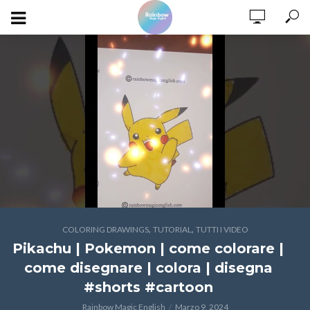
,
,
COLORING DRAWINGS
TUTORIAL
TUTTI I VIDEO
Pikachu | Pokemon | come colorare |
come disegnare | colora | disegna
#shorts #cartoon
Rainbow Magic English
Marzo 9, 2024