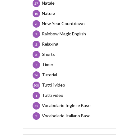
Natale
27
Naturx
10
New Year Countdown
6
Rainbow Magic English
7
Relaxing
2
Shorts
6
Timer
7
Tutorial
36
Tutti i video
208
Tutti video
1
Vocabolario Inglese Base
45
Vocabolario Italiano Base
3