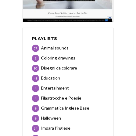
PLAYLISTS
Animal sounds
57
Coloring drawings
1
Disegni da colorare
90
Education
43
Entertainment
4
Filastrocche e Poesie
4
Grammatica Inglese Base
9
Halloween
9
Impara l'inglese
64