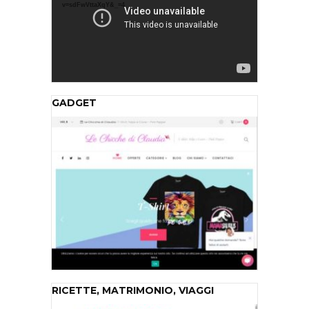
v=sdFwVttaXqY&_=4
GADGET
RICETTE, MATRIMONIO, VIAGGI