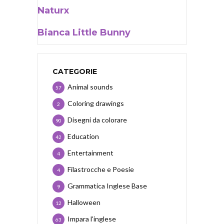
Naturx
Bianca Little Bunny
CATEGORIE
Animal sounds
57
Coloring drawings
2
Disegni da colorare
90
Education
42
Entertainment
4
Filastrocche e Poesie
4
Grammatica Inglese Base
9
Halloween
12
Impara l'inglese
63