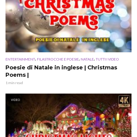
,
,
,
ENTERTAINMENT
FILASTROCCHE E POESIE
NATALE
TUTTI I VIDEO
Poesie di Natale in inglese | Christmas
Poems |
1 min read
VIDEO