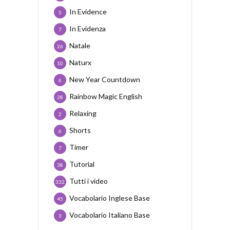
In Evidence
5
In Evidenza
7
Natale
26
Naturx
10
New Year Countdown
6
Rainbow Magic English
28
Relaxing
2
Shorts
6
Timer
7
Tutorial
38
Tutti i video
332
Vocabolario Inglese Base
45
Vocabolario Italiano Base
3