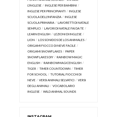
L'INGLESE
INGLESE PER BAMBINI
INGLESE PER PRINCIPIANTI
INGLESE
SCUOLA DELL'INFANZIA
INGLESE
SCUOLA PRIMARIA
LAVORETTI DI NATALE
SEMPLICI
LAVORI DI NATALE FAI DA TE
LEARN ENGLISH
LEZIONI DI INGLESE
LION
LOS SONIDOS DE LOS ANIMALES
ORIGAMI FIOCCO DI NEVE FACILE
ORIGAMI SNOWFLAKES
PAPER
SNOWFLAKES DIY
RAINBOW MAGIC
ENGLISH
RAINBOWMAGICENGLISH
TIGER
TIMER COUNTDOWN
TIMER
FOR SCHOOL
TUTORIAL FIOCCHI DI
NEVE
VERSI ANIMALI SELVATICI
VERSI
DEGLI ANIMALI
VOCABOLARIO
INGLESE
WILD ANIMAL SOUNDS
INSTAGRAM