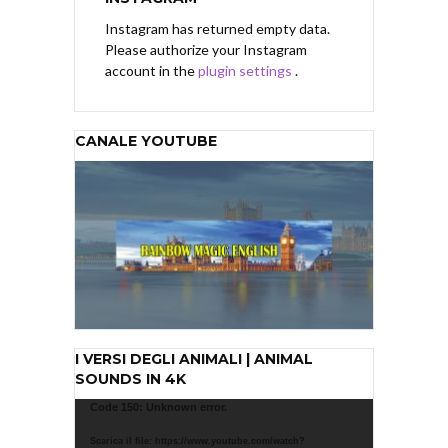
Instagram has returned empty data.
Please authorize your Instagram
account in the
plugin settings
.
CANALE YOUTUBE
I VERSI DEGLI ANIMALI | ANIMAL
SOUNDS IN 4K
Video
Code 150: Unknown error.
Player
Scarica il file: https://www.youtube.com/watch?