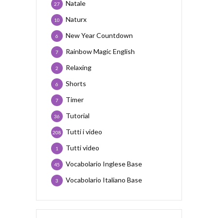
Natale
27
Naturx
10
New Year Countdown
6
Rainbow Magic English
7
Relaxing
2
Shorts
6
Timer
7
Tutorial
36
Tutti i video
208
Tutti video
1
Vocabolario Inglese Base
45
Vocabolario Italiano Base
3