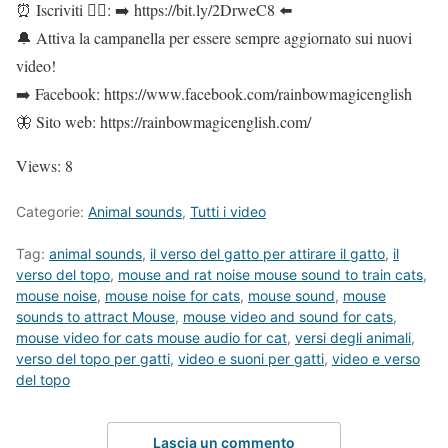
⏰ Iscriviti 👍🏻: ➡️ https://bit.ly/2DrweC8 ⬅️
🔔 Attiva la campanella per essere sempre aggiornato sui nuovi
video!
➡️ Facebook: https://www.facebook.com/rainbowmagicenglish
🦋 Sito web: https://rainbowmagicenglish.com/
Views: 8
Categorie:
Animal sounds
,
Tutti i video
Tag:
animal sounds
,
il verso del gatto per attirare il gatto
,
il
verso del topo
,
mouse and rat noise mouse sound to train cats
,
mouse noise
,
mouse noise for cats
,
mouse sound
,
mouse
sounds to attract Mouse
,
mouse video and sound for cats
,
mouse video for cats mouse audio for cat
,
versi degli animali
,
verso del topo per gatti
,
video e suoni per gatti
,
video e verso
del topo
Lascia un commento