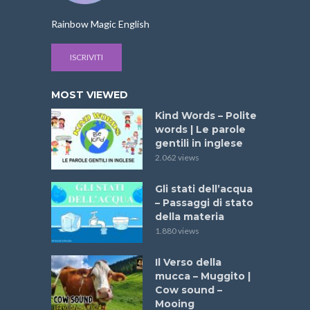
,
,
IMPARA L'INGLESE
TUTTI I VIDEO
VOCABOLARIO INGLESE BASE
Le parole dell’inverno in inglese | Winter
Words – Winter Vocabulary
1 min read
VIDEO
,
,
IMPARA L'INGLESE
TUTTI I VIDEO
VOCABOLARIO INGLESE BASE
Kind Words – Polite words | Le parole