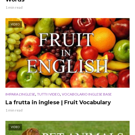
1 min read
VIDEO
,
,
IMPARA L'INGLESE
TUTTI I VIDEO
VOCABOLARIO INGLESE BASE
La frutta in inglese | Fruit Vocabulary
1 min read
VIDEO