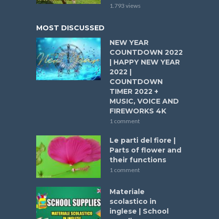
gentili in inglese
2 min read
VIDEO
,
,
IMPARA L'INGLESE
TUTTI I VIDEO
VOCABOLARIO INGLESE BASE
Le parole dell’autunno in inglese | Autumn
words – Autumn vocabulary
1 min read