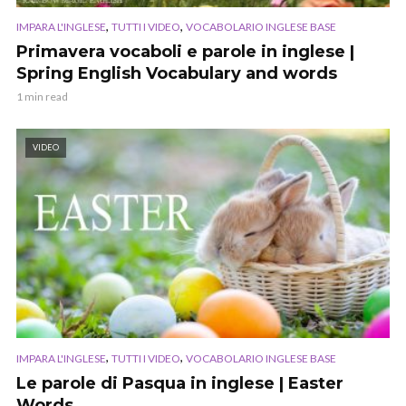
,
,
IMPARA L'INGLESE
TUTTI I VIDEO
VOCABOLARIO INGLESE BASE
Primavera vocaboli e parole in inglese |
Spring English Vocabulary and words
1 min read
VIDEO
,
,
IMPARA L'INGLESE
TUTTI I VIDEO
VOCABOLARIO INGLESE BASE
Le parole di Pasqua in inglese | Easter
Words