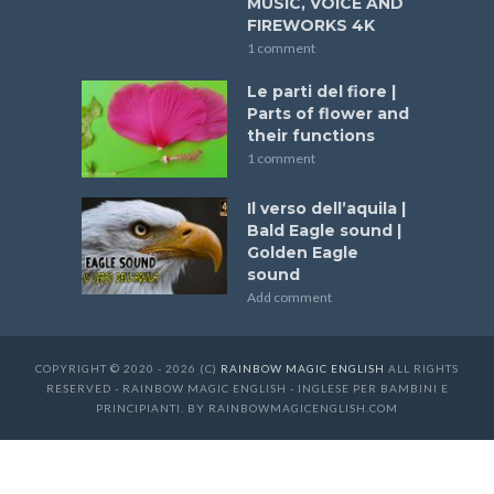
MUSIC, VOICE AND
FIREWORKS 4K
1 comment
Le parti del fiore |
Parts of flower and
their functions
1 comment
Il verso dell’aquila |
Bald Eagle sound |
Golden Eagle
sound
Add comment
COPYRIGHT © 2020 - 2026 (C)
RAINBOW MAGIC ENGLISH
ALL RIGHTS
RESERVED - RAINBOW MAGIC ENGLISH - INGLESE PER BAMBINI E
PRINCIPIANTI. BY RAINBOWMAGICENGLISH.COM