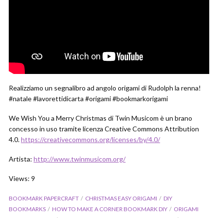
Realizziamo un segnalibro ad angolo origami di Rudolph la renna!
#natale #lavorettidicarta #origami #bookmarkorigami
We Wish You a Merry Christmas di Twin Musicom è un brano
concesso in uso tramite licenza Creative Commons Attribution
4.0.
https://creativecommons.org/licenses/by/4.0/
Artista:
http://www.twinmusicom.org/
Views: 9
BOOKMARK PAPERCRAFT
CHRISTMAS EASY ORIGAMI
DIY
BOOKMARKS
HOW TO MAKE A CORNER BOOKMARK DIY
ORIGAMI