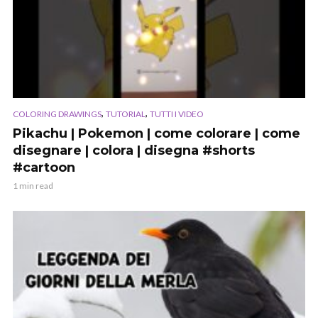
,
,
COLORING DRAWINGS
TUTORIAL
TUTTI I VIDEO
Pikachu | Pokemon | come colorare | come
disegnare | colora | disegna #shorts
#cartoon
1 min read