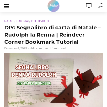
,
,
NATALE
TUTORIAL
TUTTI I VIDEO
DIY: Segnalibro di carta di Natale –
Rudolph la Renna | Reindeer
Corner Bookmark Tutorial
Dicembre 4, 2023
Add comment
1 min read