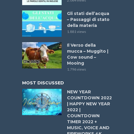
2.064 views
Gli stati dell’acqua
– Passaggi di stato
della materia
1.881 views
Il Verso della
mucca – Muggito |
Cow sound –
Mooing
1.796 views
MOST DISCUSSED
NEW YEAR
COUNTDOWN 2022
| HAPPY NEW YEAR
2022 |
COUNTDOWN
TIMER 2022 +
MUSIC, VOICE AND
FIREWORKS 4K