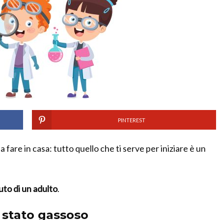
PINTEREST
a fare in casa: tutto quello che ti serve per iniziare è un
uto di un adulto
.
o stato gassoso