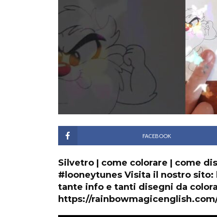
FACEBOOK
Silvetro | come colorare | come di
#looneytunes Visita il nostro sito
tante info e tanti disegni da color
https://rainbowmagicenglish.com/