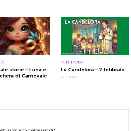
DEO
TUTTI I VIDEO
ale storie – Luna e
La Candelora – 2 febbraio
chera di Carnevale
1 min read
obbligatori sono contrassegnati
*