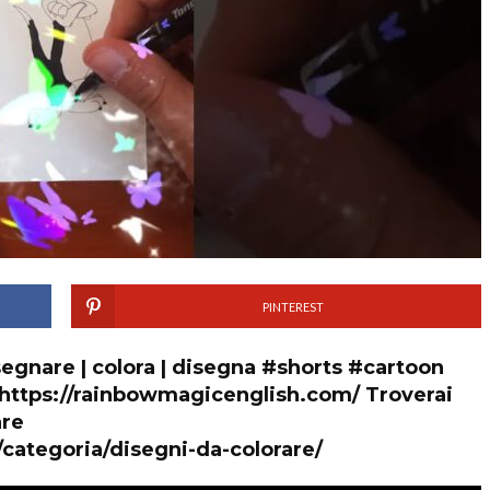
PINTEREST
segnare | colora | disegna #shorts #cartoon
: https://rainbowmagicenglish.com/ Troverai
are
categoria/disegni-da-colorare/