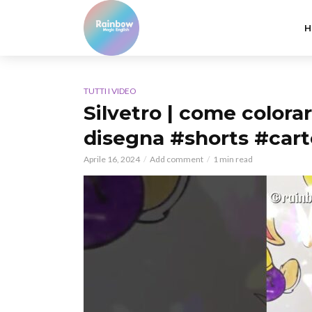
H
TUTTI I VIDEO
Silvetro | come colorar
disegna #shorts #car
Aprile 16, 2024
Add comment
1 min read