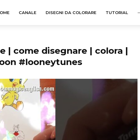
OME
CANALE
DISEGNI DA COLORARE
TUTORIAL
··
e | come disegnare | colora |
toon #looneytunes