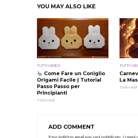
YOU MAY ALSO LIKE
TUTTI I VIDEO
TUTTI I VI
Come Fare un Coniglio
Carnev
Origami Facile | Tutorial
La Mas
Passo Passo per
1 min read
Principianti
1 min read
ADD COMMENT
Il tuo indirizzo email non sarà pubblicato.
I campi 