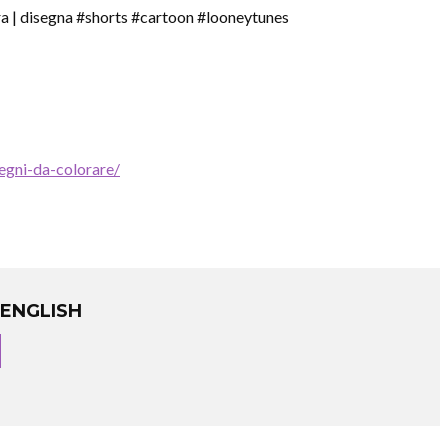
ora | disegna #shorts #cartoon #looneytunes
egni-da-colorare/
ENGLISH