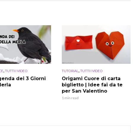
,
,
CE
TUTTI I VIDEO
TUTORIAL
TUTTI I VIDEO
genda dei 3 Giorni
Origami Cuore di carta
Merla
biglietto | Idee fai da te
per San Valentino
1 min read