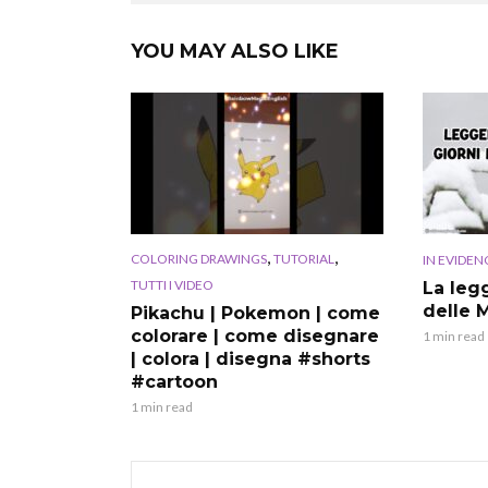
YOU MAY ALSO LIKE
,
,
COLORING DRAWINGS
TUTORIAL
IN EVIDEN
TUTTI I VIDEO
La leg
delle 
Pikachu | Pokemon | come
colorare | come disegnare
1 min read
| colora | disegna #shorts
#cartoon
1 min read