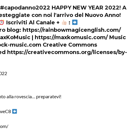
#capodanno2022 HAPPY NEW YEAR 2022! A
esteggiate con noi l'arrivo del Nuovo Anno!
Iscriviti Al Canale +
:
tro blog: https://rainbowmagicenglish.com/
MaxKoMusic | https://maxkomusic.com/ Music
tock-music.com Creative Commons
ted https://creativecommons.org/licenses/by-
022
nto alla rovescia… preparatevi!
DrweC8
.com/