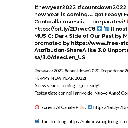
#newyear2022 #countdown2022 
new year is coming... get ready! F
Conto alla rovescia... preparatevi!
https://bit.ly/2DrweC8
Il nos
MUSIC: Dark Side of Our Past by 
promoted by https://www.free-s
Attribution-ShareAlike 3.0 Unpor
sa/3.0/deed.en_US
#newyear2022 #countdown2022 #capodanno2
HAPPY NEW YEAR 2022!
A new year is coming… get ready!
Festeggiate con noi l’arrivo del Nuovo Anno! Co
Iscriviti Al Canale +
:
https://bit.ly/2
Il nostro blog: https://rainbowmagicenglish