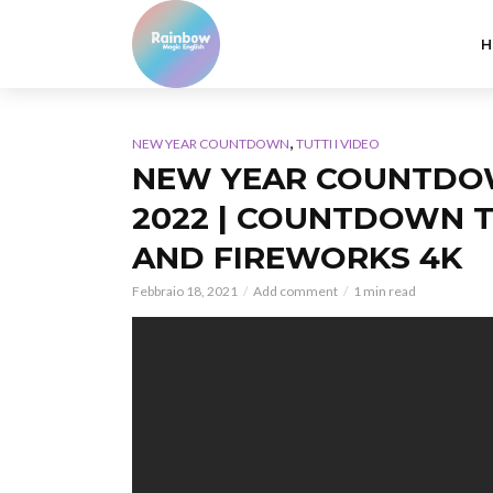
H
,
NEW YEAR COUNTDOWN
TUTTI I VIDEO
NEW YEAR COUNTDOW
2022 | COUNTDOWN TI
AND FIREWORKS 4K
Febbraio 18, 2021
Add comment
1 min read