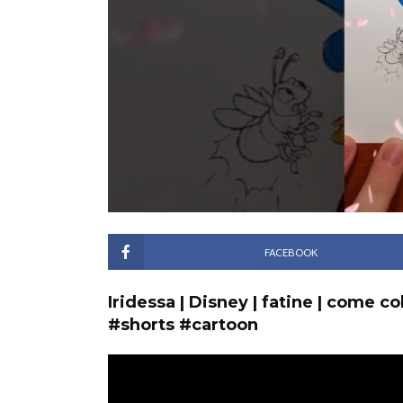
FACEBOOK
Iridessa | Disney | fatine | come c
#shorts #cartoon