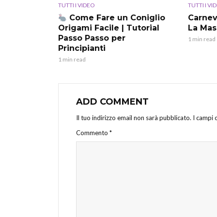
TUTTI I VIDEO
TUTTI I VI
Come Fare un Coniglio
Carnev
Origami Facile | Tutorial
La Mas
Passo Passo per
1 min read
Principianti
1 min read
ADD COMMENT
Il tuo indirizzo email non sarà pubblicato.
I campi 
Commento
*