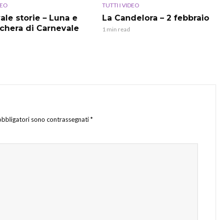
DEO
TUTTI I VIDEO
ale storie – Luna e
La Candelora – 2 febbraio
chera di Carnevale
1 min read
obbligatori sono contrassegnati
*