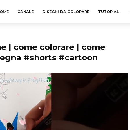
OME
CANALE
DISEGNI DA COLORARE
TUTORIAL
··
ine | come colorare | come
isegna #shorts #cartoon