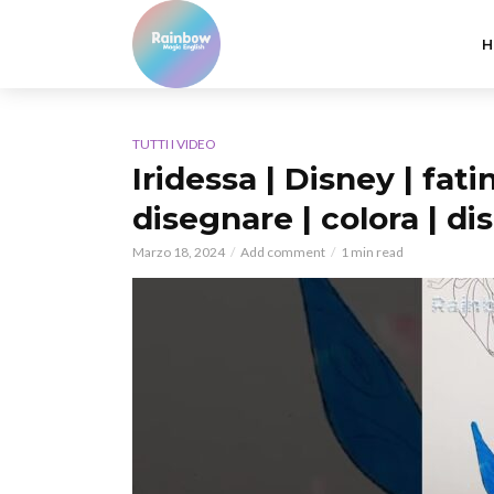
H
TUTTI I VIDEO
Iridessa | Disney | fat
disegnare | colora | d
Marzo 18, 2024
Add comment
1 min read