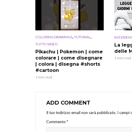
,
,
COLORING DRAWINGS
TUTORIAL
IN EVIDEN
TUTTI I VIDEO
La leg
delle 
Pikachu | Pokemon | come
colorare | come disegnare
1 min read
| colora | disegna #shorts
#cartoon
1 min read
ADD COMMENT
Il tuo indirizzo email non sarà pubblicato.
I campi 
Commento
*