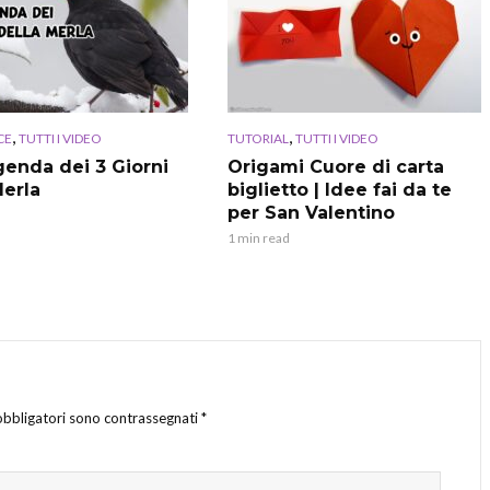
,
,
CE
TUTTI I VIDEO
TUTORIAL
TUTTI I VIDEO
genda dei 3 Giorni
Origami Cuore di carta
Merla
biglietto | Idee fai da te
per San Valentino
1 min read
obbligatori sono contrassegnati
*