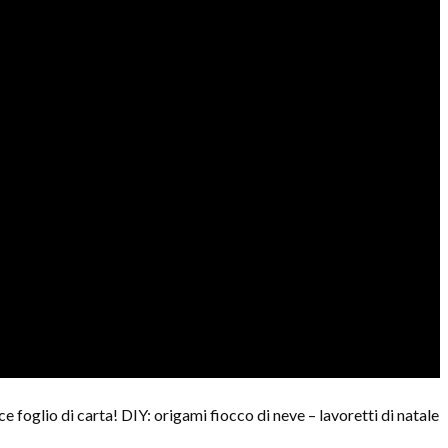
 foglio di carta! DIY: origami fiocco di neve – lavoretti di natale