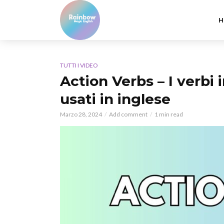
H
TUTTI I VIDEO
Action Verbs – I verbi 
usati in inglese
Marzo 28, 2024
Add comment
1 min read