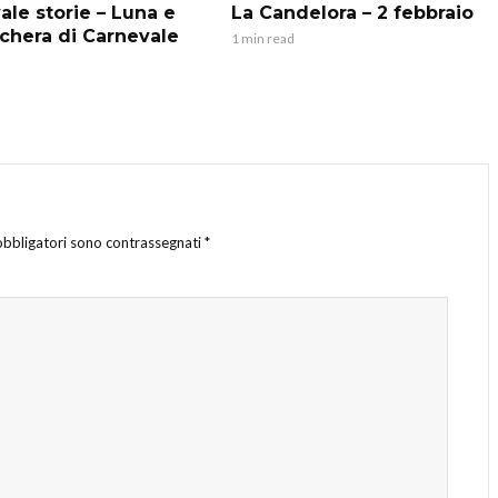
ale storie – Luna e
La Candelora – 2 febbraio
chera di Carnevale
1 min read
obbligatori sono contrassegnati
*