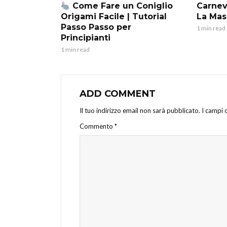
Come Fare un Coniglio
Carnev
Origami Facile | Tutorial
La Mas
Passo Passo per
1 min read
Principianti
1 min read
ADD COMMENT
Il tuo indirizzo email non sarà pubblicato.
I campi 
Commento
*