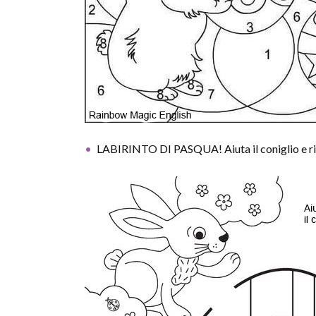
LABIRINTO DI PASQUA! Aiuta il coniglio e ritr