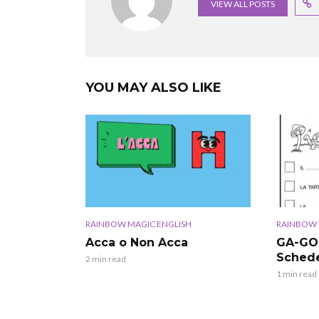
VIEW ALL POSTS
YOU MAY ALSO LIKE
RAINBOW MAGIC ENGLISH
RAINBOW 
Acca o Non Acca
GA-GO-
Schede
2 min read
1 min read