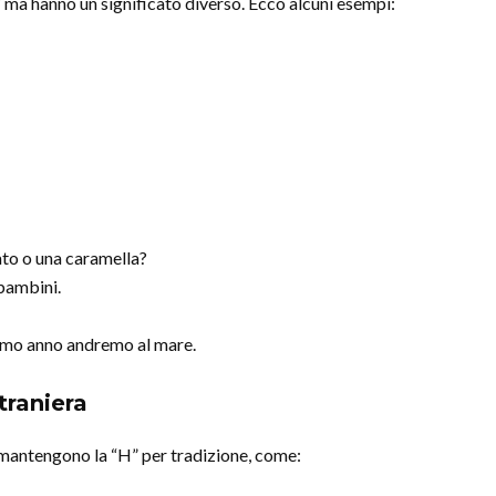
” ma hanno un significato diverso. Ecco alcuni esempi:
ato o una caramella?
 bambini.
simo anno andremo al mare.
traniera
 mantengono la “H” per tradizione, come: