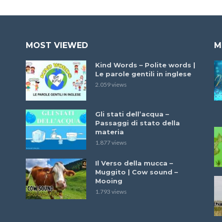
MOST VIEWED
M
Kind Words – Polite words |
Le parole gentili in inglese
2.059 views
Gli stati dell’acqua –
Passaggi di stato della
materia
1.877 views
Il Verso della mucca –
Muggito | Cow sound –
Mooing
1.793 views