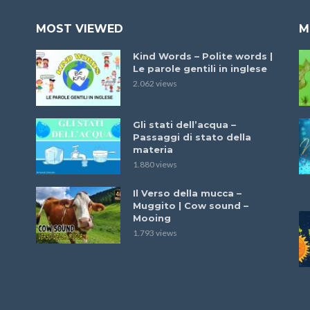
MOST VIEWED
M
Kind Words – Polite words |
Le parole gentili in inglese
2.062 views
Gli stati dell’acqua –
Passaggi di stato della
materia
1.880 views
Il Verso della mucca –
Muggito | Cow sound –
Mooing
1.793 views