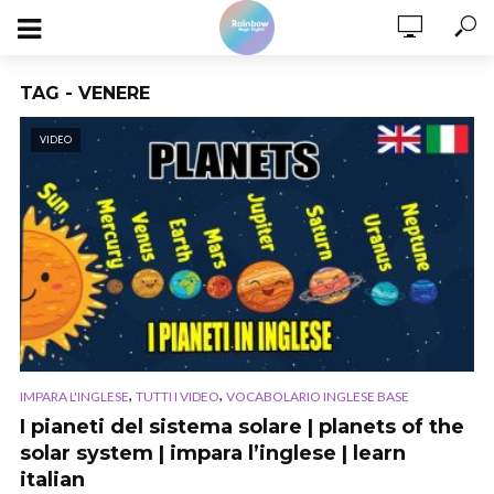
TAG - VENERE
VIDEO
,
,
IMPARA L'INGLESE
TUTTI I VIDEO
VOCABOLARIO INGLESE BASE
I pianeti del sistema solare | planets of the
solar system | impara l’inglese | learn
italian