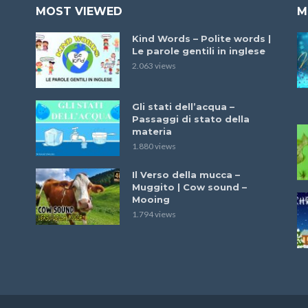
MOST VIEWED
M
Kind Words – Polite words |
Le parole gentili in inglese
2.063 views
Gli stati dell’acqua –
Passaggi di stato della
materia
1.880 views
Il Verso della mucca –
Muggito | Cow sound –
Mooing
1.794 views