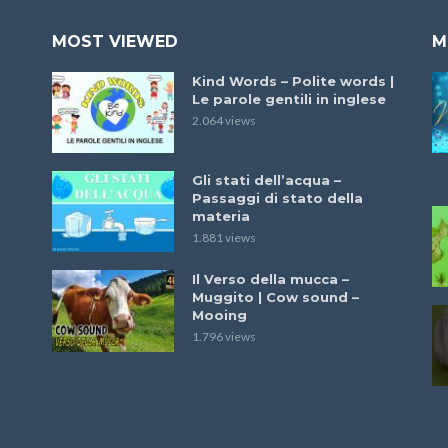
MOST VIEWED
M
Kind Words – Polite words |
Le parole gentili in inglese
2.064 views
Gli stati dell’acqua –
Passaggi di stato della
materia
1.881 views
Il Verso della mucca –
Muggito | Cow sound –
Mooing
1.796 views