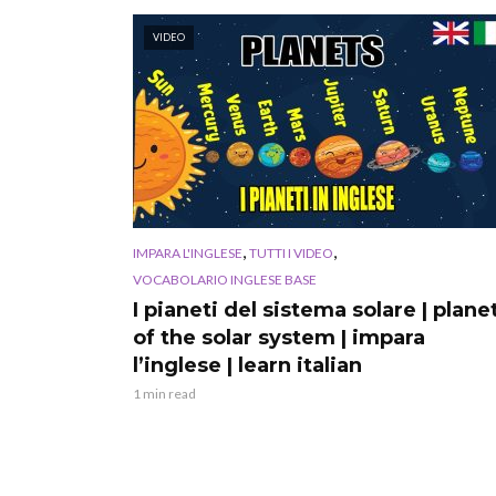
VIDEO
,
,
IMPARA L'INGLESE
TUTTI I VIDEO
VOCABOLARIO INGLESE BASE
I pianeti del sistema solare | plane
of the solar system | impara
l’inglese | learn italian
1 min read