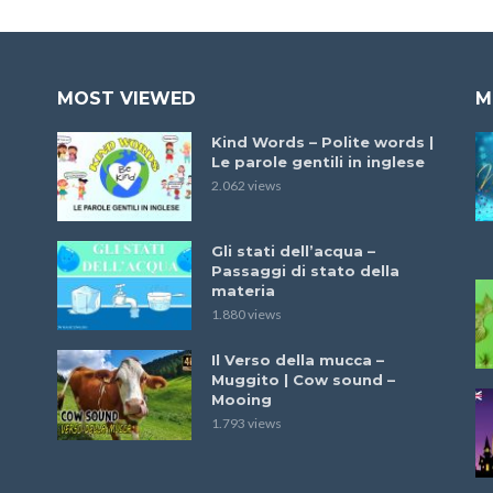
MOST VIEWED
M
Kind Words – Polite words |
Le parole gentili in inglese
2.062 views
Gli stati dell’acqua –
Passaggi di stato della
materia
1.880 views
Il Verso della mucca –
Muggito | Cow sound –
Mooing
1.793 views