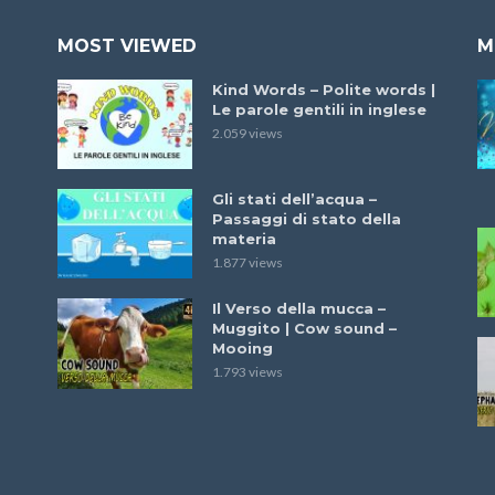
MOST VIEWED
M
Kind Words – Polite words |
Le parole gentili in inglese
2.059 views
Gli stati dell’acqua –
Passaggi di stato della
materia
1.877 views
Il Verso della mucca –
Muggito | Cow sound –
Mooing
1.793 views