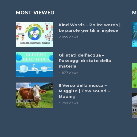
MOST VIEWED
M
Kind Words – Polite words |
Le parole gentili in inglese
2.059 views
Gli stati dell’acqua –
Passaggi di stato della
materia
1.877 views
Il Verso della mucca –
Muggito | Cow sound –
Mooing
1.793 views