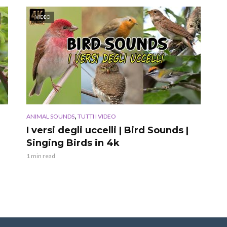
VIDEO
,
ANIMAL SOUNDS
TUTTI I VIDEO
I versi degli uccelli | Bird Sounds |
Singing Birds in 4k
1 min read