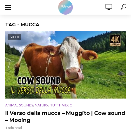
TAG - MUCCA
VIDEO
,
,
ANIMAL SOUNDS
NATURX
TUTTI I VIDEO
Il Verso della mucca – Muggito | Cow sound
– Mooing
1 min read