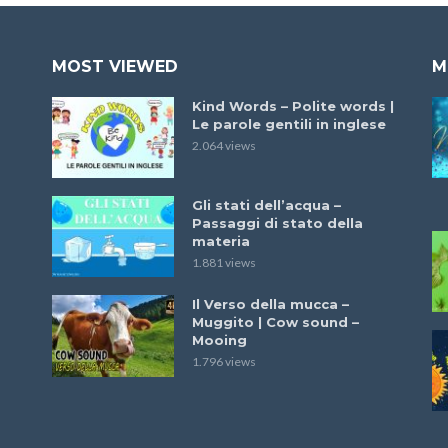
MOST VIEWED
M
Kind Words – Polite words |
Le parole gentili in inglese
2.064 views
Gli stati dell’acqua –
Passaggi di stato della
materia
1.881 views
Il Verso della mucca –
Muggito | Cow sound –
Mooing
1.796 views