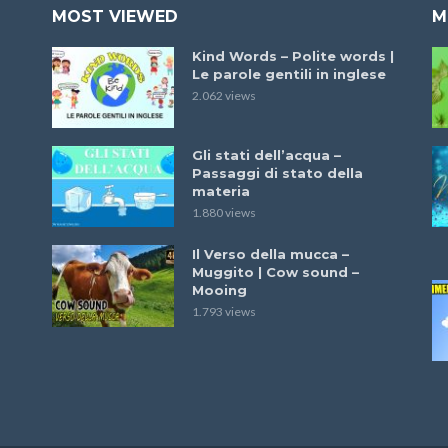
MOST VIEWED
M
Kind Words – Polite words |
Le parole gentili in inglese
2.062 views
Gli stati dell’acqua –
Passaggi di stato della
materia
1.880 views
Il Verso della mucca –
Muggito | Cow sound –
Mooing
1.793 views