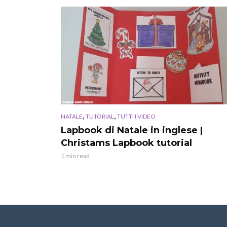
,
,
NATALE
TUTORIAL
TUTTI I VIDEO
Lapbook di Natale in inglese |
Christams Lapbook tutorial
1 min read