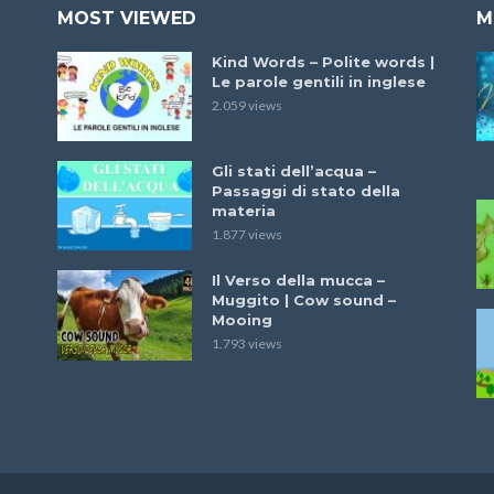
MOST VIEWED
M
Kind Words – Polite words |
Le parole gentili in inglese
2.059 views
Gli stati dell’acqua –
Passaggi di stato della
materia
1.877 views
Il Verso della mucca –
Muggito | Cow sound –
Mooing
1.793 views