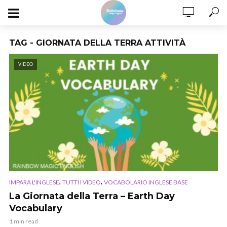
TAG - GIORNATA DELLA TERRA ATTIVITÀ
VIDEO
,
,
IMPARA L'INGLESE
TUTTI I VIDEO
VOCABOLARIO INGLESE BASE
La Giornata della Terra – Earth Day
Vocabulary
1 min read