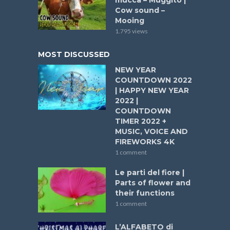
mucca – Muggito |
Cow sound –
Mooing
1.795 views
MOST DISCUSSED
NEW YEAR
COUNTDOWN 2022
| HAPPY NEW YEAR
2022 |
COUNTDOWN
TIMER 2022 +
MUSIC, VOICE AND
FIREWORKS 4K
1 comment
Le parti del fiore |
Parts of flower and
their functions
1 comment
L’ALFABETO di