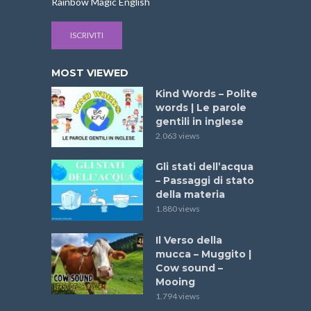
Rainbow Magic English
ISCRIVITI
MOST VIEWED
Kind Words – Polite
words | Le parole
gentili in inglese
2.063 views
Gli stati dell’acqua
– Passaggi di stato
della materia
1.880 views
Il Verso della
mucca – Muggito |
Cow sound –
Mooing
1.794 views