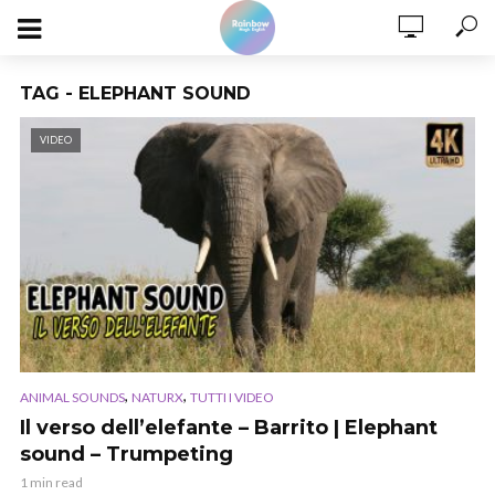
TAG - ELEPHANT SOUND
VIDEO
,
,
ANIMAL SOUNDS
NATURX
TUTTI I VIDEO
Il verso dell’elefante – Barrito | Elephant
sound – Trumpeting
1 min read