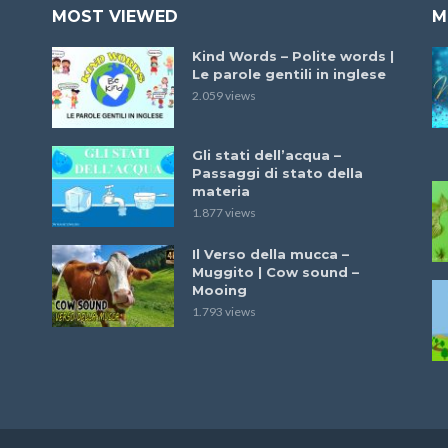
MOST VIEWED
M
Kind Words – Polite words |
Le parole gentili in inglese
2.059 views
Gli stati dell’acqua –
Passaggi di stato della
materia
1.877 views
Il Verso della mucca –
Muggito | Cow sound –
Mooing
1.793 views