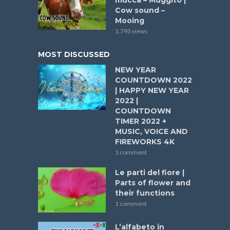
mucca – Muggito |
Cow sound –
Mooing
1.793 views
MOST DISCUSSED
NEW YEAR
COUNTDOWN 2022
| HAPPY NEW YEAR
2022 |
COUNTDOWN
TIMER 2022 +
MUSIC, VOICE AND
FIREWORKS 4K
1 comment
Le parti del fiore |
Parts of flower and
their functions
1 comment
L’alfabeto in