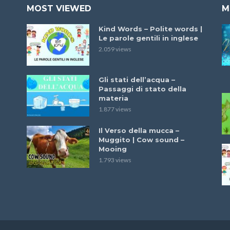
MOST VIEWED
M
Kind Words – Polite words |
Le parole gentili in inglese
2.059 views
Gli stati dell’acqua –
Passaggi di stato della
materia
1.877 views
Il Verso della mucca –
Muggito | Cow sound –
Mooing
1.793 views