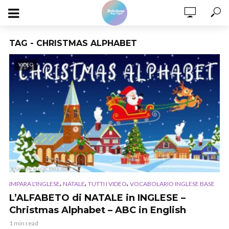
TAG - CHRISTMAS ALPHABET
VIDEO
,
,
,
IMPARA L'INGLESE
NATALE
TUTTI I VIDEO
VOCABOLARIO INGLESE BASE
L’ALFABETO di NATALE in INGLESE –
Christmas Alphabet – ABC in English
1 min read