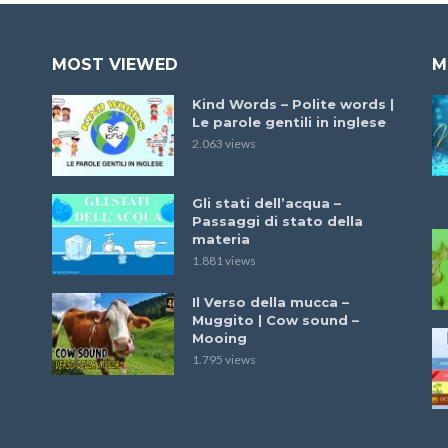
MOST VIEWED
M
Kind Words – Polite words |
Le parole gentili in inglese
2.063 views
Gli stati dell’acqua –
Passaggi di stato della
materia
1.881 views
Il Verso della mucca –
Muggito | Cow sound –
Mooing
1.795 views