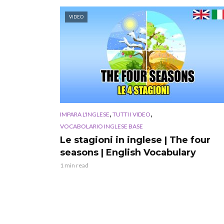
VIDEO
,
,
IMPARA L'INGLESE
TUTTI I VIDEO
VOCABOLARIO INGLESE BASE
Le stagioni in inglese | The four
seasons | English Vocabulary
1 min read